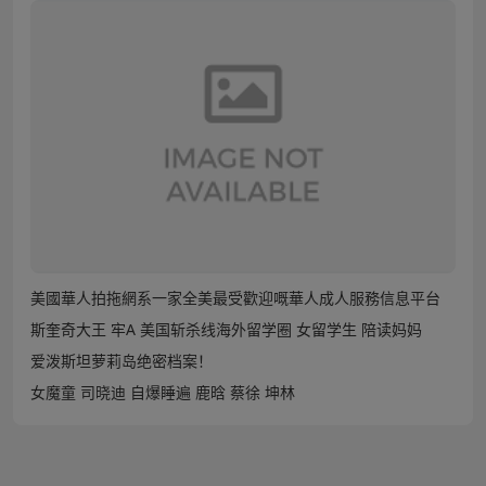
美國華人拍拖網系一家全美最受歡迎嘅華人成人服務信息平台
斯奎奇大王 牢A 美国斩杀线海外留学圈 女留学生 陪读妈妈
爱泼斯坦萝莉岛绝密档案！
女魔童 司晓迪 自爆睡遍 鹿晗 蔡徐 坤林