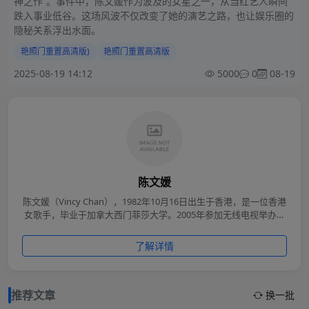
神之作”。事件中，陈文媛作为波及的女星之一，从当红艺人瞬间
跌入事业低谷。这场风波不仅改变了她的演艺之路，也让娱乐圈的
隐秘关系浮出水面。
艳照门重置高清版)
艳照门重置高清版
2025-08-19 14:12
5000
0
08-19
陈文媛
陈文媛（Vincy Chan），1982年10月16日出生于香港，是一位香港
女歌手，毕业于加拿大西门菲莎大学。2005年参加无线电视举办的
《超级巨声》歌唱比赛，并以出色的表现获得关注，随后签约英皇
娱乐正式出道。陈文媛以清新的形象与细腻的唱腔受到乐迷喜爱，
了解详情
代表作包括《我的天国》、《今天终于知道错》、《难得一遇》
等，曾多次获得音乐奖项。她的音乐风格多样，涵盖抒情、流行与
轻电子风，展现出扎实的演唱实力。
推荐文章
换一批