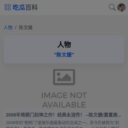
吃瓜
百科
人物
陈文媛
人物
"陈文媛"
2008年艳照门封神之作！经典永流传！ --陈文媛(重置高清
版)
2008年的“艳照门”是娱乐圈最轰动的丑闻之一，至今仍被称为“封