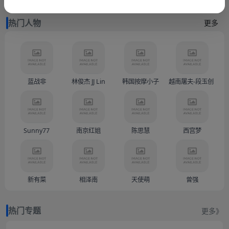
热门人物
更多
蓝战非
林俊杰 JJ Lin
韩国按摩小子
越南屠夫-段玉创（Doàn
Sunny77
南京红姐
陈思慧
西宫梦
新有菜
相泽南
天使萌
曾强
热门专题
更多》