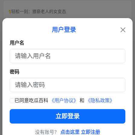
1
轻松一刻：猥亵老人的女变态
2
成都火锅店女老板被猥琐眼镜男背后环抱抓胸!猥琐男谎称捧女
用户登录
主当网红,10分钟3次骚扰,被女老板一巴掌扇飞眼镜！
3
2026年3月12日最新吃瓜 河南周口 丁女士/丁敬芝称 她14岁时
用户名
被逼婚后遭到强奸 年仅15岁的她在绝望中生下了孩子 长期SM
4
从抚仙湖梦碎到过往风波：黑料明星华晨宇事件复盘，流量与
暴力虐待囚禁
责任的双重必修课
5
每日轻松一刻4月23日:往阴道里塞辣椒,性瘾者强奸外卖小哥.
密码
6
劲爆大瓜抖音福利姬巨乳女神乔乔子百万粉丝极品尤物身材纤
细巨乳傲人最新一对一高价付费福利兄弟们快来感受榜一大哥
的快乐体验
查看更多文章
已同意吃瓜百科
《用户协议》
和
《隐私政策》
联系我们
立即登录
商务联系TG: https://t.me/fy587
没有账号？
点击这里 立即注册