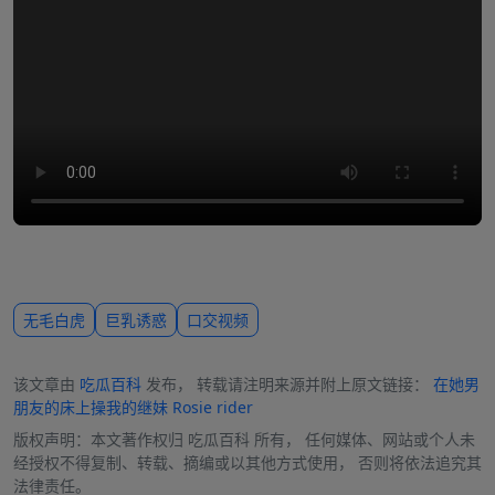
无毛白虎
巨乳诱惑
口交视频
该文章由
吃瓜百科
发布， 转载请注明来源并附上原文链接：
在她男
朋友的床上操我的继妹 Rosie rider
版权声明：本文著作权归
吃瓜百科
所有， 任何媒体、网站或个人未
经授权不得复制、转载、摘编或以其他方式使用， 否则将依法追究其
法律责任。