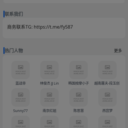
联系我们
商务联系TG: https://t.me/fy587
热门人物
更多
蓝战非
林俊杰 JJ Lin
韩国按摩小子
越南屠夫-段玉创（Doàn
Sunny77
南京红姐
陈思慧
西宫梦