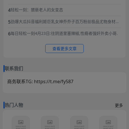
被逼婚后遭到强奸 年仅15岁的她在绝望中生下了孩子 长期SM
4
轻松一刻：猥亵老人的女变态
暴力虐待囚禁
5
劲爆大瓜抖音福利姬巨乳女神乔乔子百万粉丝极品尤物身材纤
细巨乳傲人最新一对一高价付费福利兄弟们快来感受榜一大哥
6
每日轻松一刻4月23日:往阴道里塞辣椒,性瘾者强奸外卖小哥.
的快乐体验
查看更多文章
联系我们
商务联系TG: https://t.me/fy587
热门人物
更多