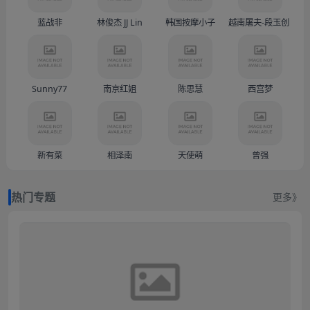
蓝战非
林俊杰 JJ Lin
韩国按摩小子
越南屠夫-段玉创（Doàn
Sunny77
南京红姐
陈思慧
西宫梦
新有菜
相泽南
天使萌
曾强
热门专题
更多》