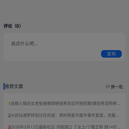
评论（0）
发布
推荐文章
换一批
1
成都火锅店女老板被猥琐眼镜男背后环抱抓胸!猥琐男谎称捧女
主当网红,10分钟3次骚扰,被女老板一巴掌扇飞眼镜！
2
从抚仙湖梦碎到过往风波：黑料明星华晨宇事件复盘，流量与
责任的双重必修课
3
2026年3月12日最新吃瓜 河南周口 丁女士/丁敬芝称 她14岁时