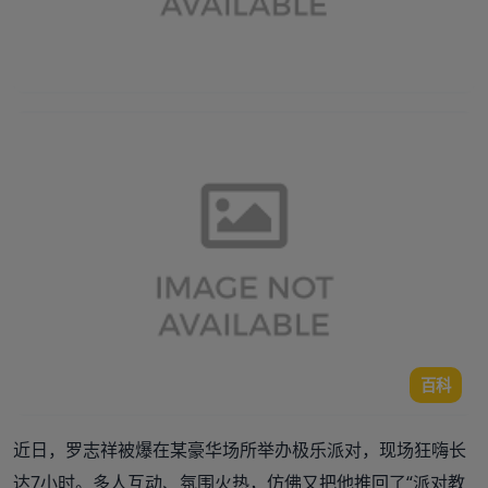
百科
近日，罗志祥被爆在某豪华场所举办极乐派对，现场狂嗨长
达7小时。多人互动、氛围火热，仿佛又把他推回了“派对教