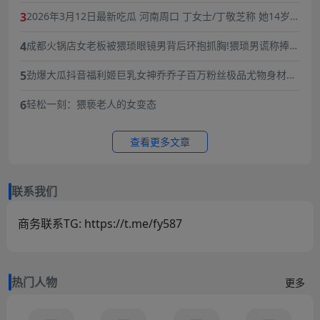
3
2026年3月12日最新吃瓜 河南周口 丁女士/丁敬芝称 她14岁时
被逼婚后遭到强奸 年仅15岁的她在绝望中生下了孩子 长期SM
4
成都火锅店女老板被猥琐眼镜男背后环抱抓胸!猥琐男谎称捧女
暴力虐待囚禁
主当网红,10分钟3次骚扰,被女老板一巴掌扇飞眼镜！
5
劲爆大瓜抖音福利姬巨乳女神乔乔子百万粉丝极品尤物身材纤
细巨乳傲人最新一对一高价付费福利兄弟们快来感受榜一大哥
6
轻松一刻：猥亵老人的女变态
的快乐体验
查看更多文章
联系我们
商务联系TG: https://t.me/fy587
热门人物
更多