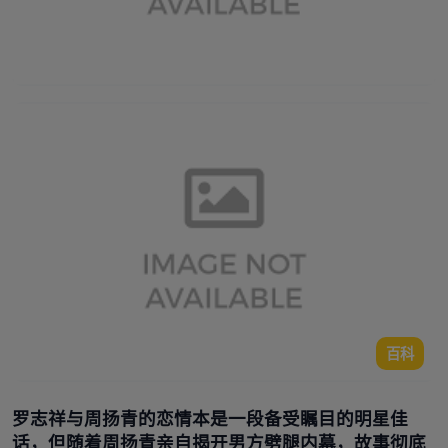
百科
罗志祥与周扬青的恋情本是一段备受瞩目的明星佳
话，但随着周扬青亲自揭开男方劈腿内幕，故事彻底