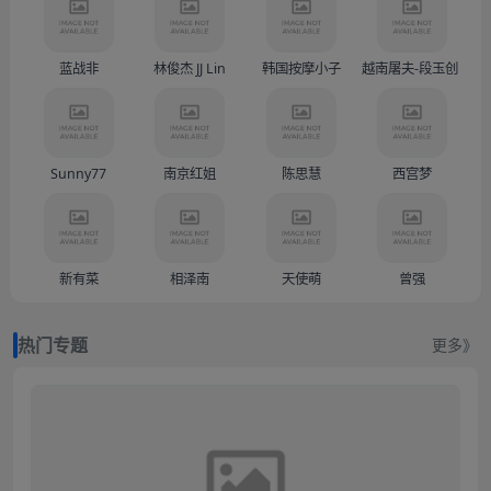
蓝战非
林俊杰 JJ Lin
韩国按摩小子
越南屠夫-段玉创（Doàn
Sunny77
南京红姐
陈思慧
西宫梦
新有菜
相泽南
天使萌
曾强
热门专题
更多》