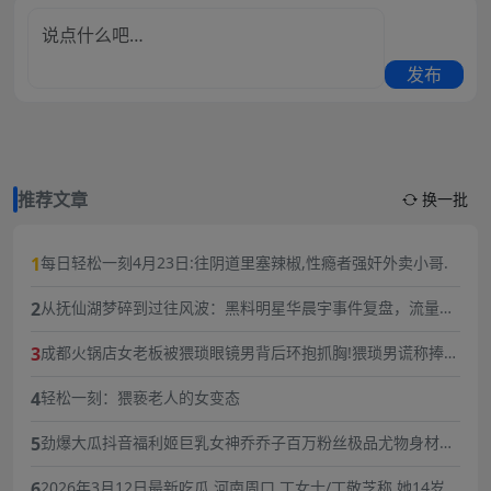
发布
推荐文章
换一批
1
每日轻松一刻4月23日:往阴道里塞辣椒,性瘾者强奸外卖小哥.
2
从抚仙湖梦碎到过往风波：黑料明星华晨宇事件复盘，流量与
责任的双重必修课
3
成都火锅店女老板被猥琐眼镜男背后环抱抓胸!猥琐男谎称捧女
主当网红,10分钟3次骚扰,被女老板一巴掌扇飞眼镜！
4
轻松一刻：猥亵老人的女变态
5
劲爆大瓜抖音福利姬巨乳女神乔乔子百万粉丝极品尤物身材纤
细巨乳傲人最新一对一高价付费福利兄弟们快来感受榜一大哥
6
2026年3月12日最新吃瓜 河南周口 丁女士/丁敬芝称 她14岁时
的快乐体验