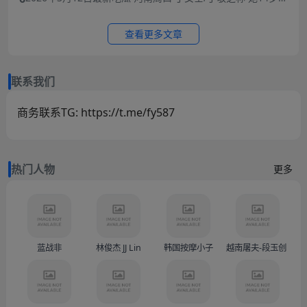
被逼婚后遭到强奸 年仅15岁的她在绝望中生下了孩子 长期SM
暴力虐待囚禁
查看更多文章
联系我们
商务联系TG: https://t.me/fy587
热门人物
更多
蓝战非
林俊杰 JJ Lin
韩国按摩小子
越南屠夫-段玉创（Doàn