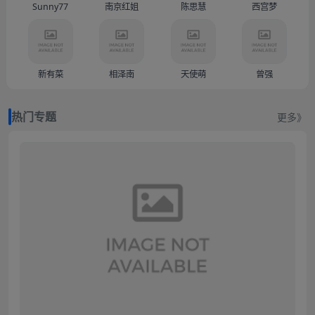
Sunny77
南京红姐
陈思慧
西宫梦
新有菜
相泽南
天使萌
曾强
热门专题
更多》