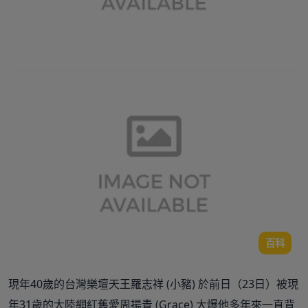
百科
現年40歲的台灣樂壇天王羅志祥 (小豬) 於前日（23日）被現
年31歲的大陸網紅舊愛周揚青 (Grace) 大爆他多年來一直背