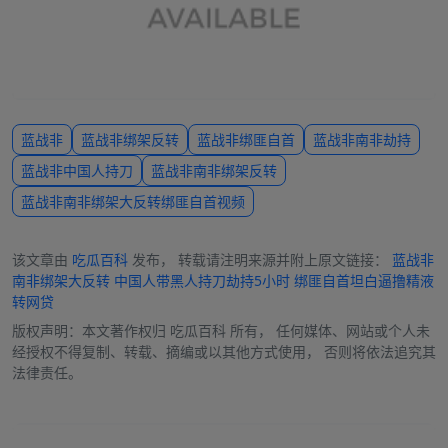
蓝战非
蓝战非绑架反转
蓝战非绑匪自首
蓝战非南非劫持
蓝战非中国人持刀
蓝战非南非绑架反转
蓝战非南非绑架大反转绑匪自首视频
该文章由
吃瓜百科
发布， 转载请注明来源并附上原文链接：
蓝战非
南非绑架大反转 中国人带黑人持刀劫持5小时 绑匪自首坦白逼撸精液
转网贷
版权声明：本文著作权归
吃瓜百科
所有， 任何媒体、网站或个人未
经授权不得复制、转载、摘编或以其他方式使用， 否则将依法追究其
法律责任。