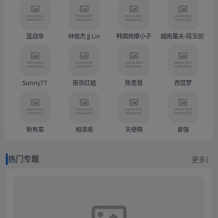
蓝战非
林俊杰 JJ Lin
韩国按摩小子
越南屠夫-段玉创（Doàn
Sunny77
南京红姐
陈思慧
西宫梦
新有菜
相泽南
天使萌
曾强
热门专题
更多》