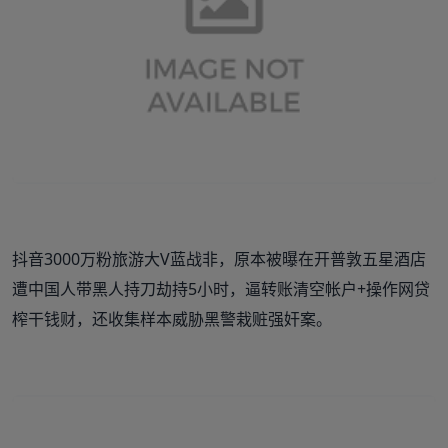
抖音3000万粉旅游大V蓝战非，原本被曝在开普敦五星酒店
遭中国人带黑人持刀劫持5小时，逼转账清空帐户+操作网贷
榨干钱财，还收集样本威胁黑警栽赃强奸案。