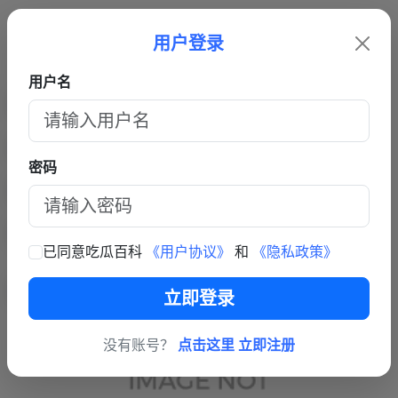
用户登录
用户名
结果绑匪自首联系中国大使馆求饶，坦白欠债炒股欠巨款劫
持蓝战非却没强迫取精没拍裸照全程道歉磕头，与蓝战非自
密码
述出入巨大！
已同意吃瓜百科
《用户协议》
和
《隐私政策》
立即登录
没有账号？
点击这里 立即注册