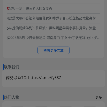
主当网红,10分钟3次骚扰,被女老板一巴掌扇飞眼镜！
3
轻松一刻：猥亵老人的女变态
4
劲爆大瓜抖音福利姬巨乳女神乔乔子百万粉丝极品尤物身材纤
细巨乳傲人最新一对一高价付费福利兄弟们快来感受榜一大哥
5
从抚仙湖梦碎到过往风波：黑料明星华晨宇事件复盘，流量与
的快乐体验
责任的双重必修课
6
2026年3月12日最新吃瓜 河南周口 丁女士/丁敬芝称 她14岁时
被逼婚后遭到强奸 年仅15岁的她在绝望中生下了孩子 长期SM
暴力虐待囚禁
查看更多文章
联系我们
商务联系TG: https://t.me/fy587
热门人物
更多