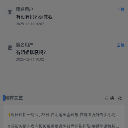
匿名用户
回复
匿
有没有妈妈调教我
2025-12-11 10:07
" /}
匿名用户
回复
匿
有姐姐聊骚吗？
2025-12-11 10:02
" /}
推荐文章
换一批
1
每日轻松一刻4月23日:往阴道里塞辣椒,性瘾者强奸外卖小哥.
2
成都火锅店女老板被猥琐眼镜男背后环抱抓胸!猥琐男谎称捧女