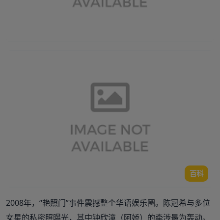
百科
2008年，“艳照门”事件震撼整个华语娱乐圈。陈冠希与多位
女星的私密照曝光，其中钟欣潼（阿娇）的牵涉最为轰动。