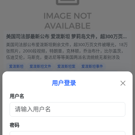
美国司法部最新公布 爱泼斯坦 萝莉岛文件，超300万页文
件被曝光 18万张照片 2000段视频
美国司法部公布爱泼斯坦剩余文件，超300万页文件被曝光，18万
张照片，2000段视频，特朗普，克林顿，乔治布什，比尔盖茨，
伍迪艾伦，马斯克，曼达尼等等美国两派名流统统无差别涉及
爱泼斯坦
爱泼斯坦文件
爱泼斯坦案
爱泼斯坦事件
爱泼斯坦档案
爱泼斯坦萝莉岛事件
爱泼斯坦 萝莉岛最新视频
2026-02-02 13:57
4641
0
02-02
用户登录
爱泼斯坦性侵案
金刻羽事件
金刻羽父亲
{/if}
用户名
推荐文章
换一批
1
从抚仙湖梦碎到过往风波：黑料明星华晨宇事件复盘，流量与
责任的双重必修课
密码
2
2026年3月12日最新吃瓜 河南周口 丁女士/丁敬芝称 她14岁时