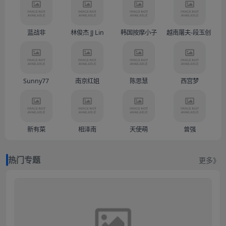
蓝战非
林俊杰 JJ Lin
韩国按摩小子
越南屠夫-段玉创（Doàn
Sunny77
南京红姐
陈思慧
西宫梦
新有菜
相泽南
天使萌
曾强
热门专题
更多》