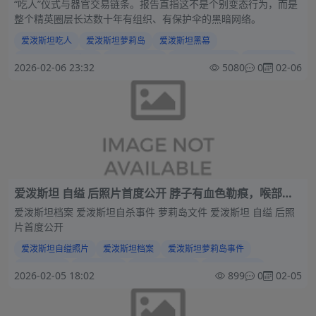
“吃人”仪式与器官交易链条。报告直指这不是个别变态行为，而是
整个精英圈层长达数十年有组织、有保护伞的黑暗网络。
爱泼斯坦吃人
爱泼斯坦萝莉岛
爱泼斯坦黑幕
萝莉岛350万页报告
爱泼斯坦事件
爱泼斯坦周杰伦
萝莉岛事件
2026-02-06 23:32
5080
0
02-06
爱泼斯坦文件
爱泼斯坦名单
爱泼斯坦档案
爱泼斯坦 自缢 后照片首度公开 脖子有血色勒痕，喉部甲
状软骨断裂
爱泼斯坦档案 爱泼斯坦自杀事件 萝莉岛文件 爱泼斯坦 自缢 后照
片首度公开
爱泼斯坦自缢照片
爱泼斯坦档案
爱泼斯坦萝莉岛事件
萝莉岛黑幕
爱泼斯坦案
美国萝莉岛文件
爱泼斯坦文件
2026-02-05 18:02
899
0
02-05
爱泼斯坦自杀事件