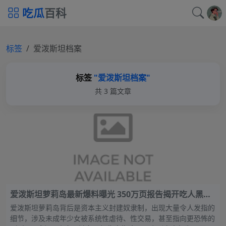
吃瓜
百科
标签
爱泼斯坦档案
标签
"爱泼斯坦档案"
共 3 篇文章
爱泼斯坦萝莉岛最新爆料曝光 350万页报告揭开吃人黑幕
西方文明彻底崩盘 梦回商周封建奴隶社会
爱泼斯坦萝莉岛背后是资本主义封建奴隶制，出现大量令人发指的
细节，涉及未成年少女被系统性虐待、性交易，甚至指向更恐怖的