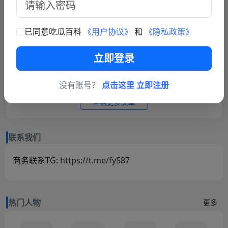
被逼婚后遭到强奸 年仅15岁的她在绝望中生下了孩子 长期SM
3
劲爆大瓜抖音福利姬巨乳女神乔乔子百万粉丝极品尤物身材纤
暴力虐待囚禁
细巨乳傲人最新一对一高价付费福利兄弟们快来感受榜一大哥
已同意吃瓜百科
《用户协议》
和
《隐私政策》
4
成都火锅店女老板被猥琐眼镜男背后环抱抓胸!猥琐男谎称捧女
的快乐体验
主当网红,10分钟3次骚扰,被女老板一巴掌扇飞眼镜！
5
每日轻松一刻4月23日:往阴道里塞辣椒,性瘾者强奸外卖小哥.
立即登录
6
轻松一刻：猥亵老人的女变态
没有账号？
点击这里 立即注册
查看更多文章
联系我们
商务联系TG: https://t.me/fy587
热门人物
更多