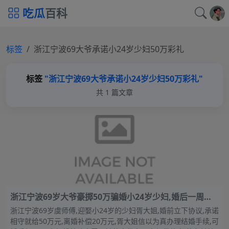
吃瓜
百科
标签
浙江宁波69大爷承诺小24岁少妇50万彩礼
标签
"浙江宁波69大爷承诺小24岁少妇50万彩礼"
共 1 篇文章
浙江宁波69岁大爷豪掷50万骗婚小24岁少妇,婚后一周惊
天算计曝光,女方直接崩溃!
浙江宁波69岁虞师傅,迎娶小24岁的少妇胥大姐,婚前立下协议,承诺
相守就给50万元,离婚补偿20万元,胥大姐信以为真办理结婚手续,可