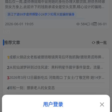
婚后仅一周,虞师傅就暗中冒用她的身份办理大额贷款,把债务转嫁
到女方身上,此前许下的钱款承诺全是空头支票,精心设计的骗局让
胥大姐失身又失财!
浙江宁波69岁虞师傅娶小24岁少妇胥大姐骗财骗身
浙江宁波69岁虞师傅娶年龄相差24岁少妇订骗局婚前协议
2026-06-01 19:05
584
0
06-01
浙江宁波69大爷承诺小24岁少妇50万彩礼
{/if}
浙江69岁大爷50万承诺骗局娶小24三岁少妇后冒用身份办理贷款吃瓜
浙江少妇被69岁老头骗结婚做爱后冒用身份贷款背债
推荐文章
换一批
少妇被骗身骗财黑料合集.
1
成都火锅店女老板被猥琐眼镜男背后环抱抓胸!猥琐男谎称捧女
主当网红,10分钟3次骚扰,被女老板一巴掌扇飞眼镜！
2
从抚仙湖梦碎到过往风波：黑料明星华晨宇事件复盘，流量与
责任的双重必修课
3
2026年3月12日最新吃瓜 河南周口 丁女士/丁敬芝称 她14岁时
被逼婚后遭到强奸 年仅15岁的她在绝望中生下了孩子 长期SM
4
轻松一刻：猥亵老人的女变态
暴力虐待囚禁
5
劲爆大瓜抖音福利姬巨乳女神乔乔子百万粉丝极品尤物身材纤
细巨乳傲人最新一对一高价付费福利兄弟们快来感受榜一大哥
用户登录
6
每日轻松一刻4月23日:往阴道里塞辣椒,性瘾者强奸外卖小哥.
的快乐体验