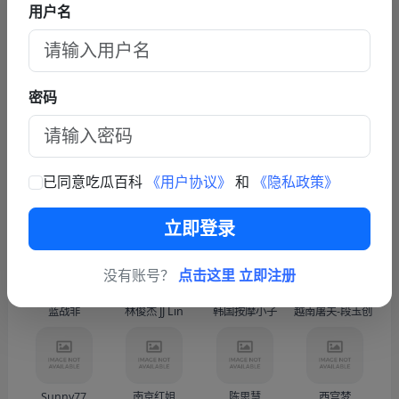
用户名
查看更多文章
联系我们
密码
商务联系TG: https://t.me/fy587
已同意吃瓜百科
《用户协议》
和
《隐私政策》
热门人物
更多
立即登录
没有账号？
点击这里 立即注册
蓝战非
林俊杰 JJ Lin
韩国按摩小子
越南屠夫-段玉创（Doàn
Sunny77
南京红姐
陈思慧
西宫梦