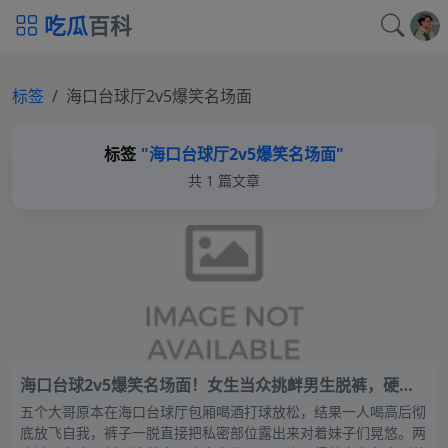
吃瓜
百科
标签
海口台球厅2v5爆笑名场面
标签
"海口台球厅2v5爆笑名场面"
共 1 篇文章
海口台球2v5爆笑名场面！女生当众挑衅男生脱裤，硬核
兑现后当场社死低头
五个大哥原本在海口台球厅包厢喝酒打球放松，结果一人喝高后彻
底放飞自我，裤子一脱直接把私密部位露出来对着妹子们晃悠。两