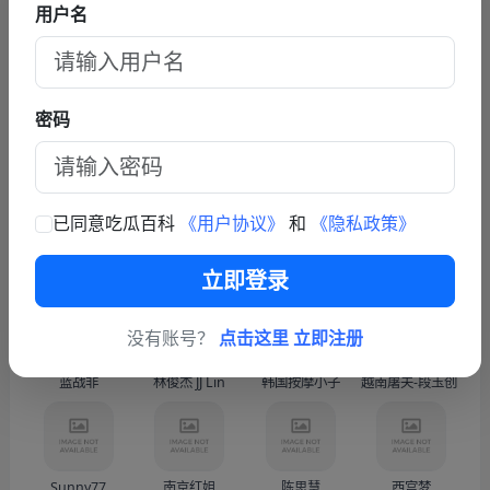
责任的双重必修课
用户名
查看更多文章
联系我们
密码
商务联系TG: https://t.me/fy587
已同意吃瓜百科
《用户协议》
和
《隐私政策》
热门人物
更多
立即登录
没有账号？
点击这里 立即注册
蓝战非
林俊杰 JJ Lin
韩国按摩小子
越南屠夫-段玉创（Doàn
Sunny77
南京红姐
陈思慧
西宫梦