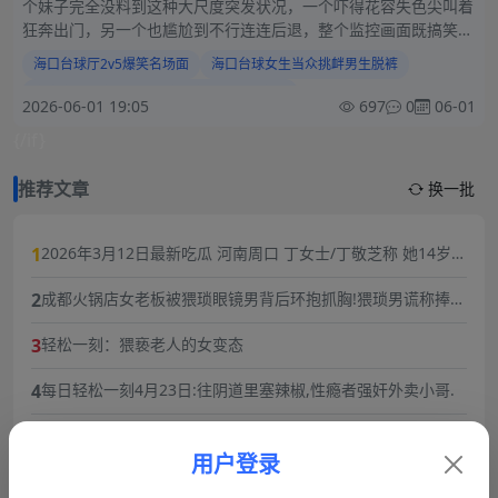
个妹子完全没料到这种大尺度突发状况，一个吓得花容失色尖叫着
狂奔出门，另一个也尴尬到不行连连后退，整个监控画面既搞笑又
劲爆
海口台球厅2v5爆笑名场面
海口台球女生当众挑衅男生脱裤
海南海口一家台球厅的离谱名场面火爆全网
2026-06-01 19:05
697
0
06-01
海口台球厅酒醉大哥直接 露鸟轮流朝两个陪玩妹子展示宝贝
{/if}
海口台球厅助教主动要求看客户小鸟
推荐文章
换一批
1
2026年3月12日最新吃瓜 河南周口 丁女士/丁敬芝称 她14岁时
被逼婚后遭到强奸 年仅15岁的她在绝望中生下了孩子 长期SM
2
成都火锅店女老板被猥琐眼镜男背后环抱抓胸!猥琐男谎称捧女
暴力虐待囚禁
主当网红,10分钟3次骚扰,被女老板一巴掌扇飞眼镜！
3
轻松一刻：猥亵老人的女变态
4
每日轻松一刻4月23日:往阴道里塞辣椒,性瘾者强奸外卖小哥.
5
劲爆大瓜抖音福利姬巨乳女神乔乔子百万粉丝极品尤物身材纤
细巨乳傲人最新一对一高价付费福利兄弟们快来感受榜一大哥
用户登录
6
从抚仙湖梦碎到过往风波：黑料明星华晨宇事件复盘，流量与
的快乐体验