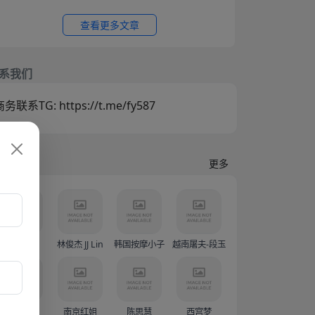
查看更多文章
系我们
务联系TG: https://t.me/fy587
门人物
更多
蓝战非
林俊杰 JJ Lin
韩国按摩小子
越南屠夫-段玉创（Doàn Văn Sáng）
Sunny77
南京红姐
陈思慧
西宫梦