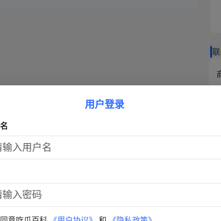
翻出
夏美福利姬时期旧照流传
夏美清纯人设翻车风波
联
商
用户登录
热
名
已同意吃瓜百科
《用户协议》
和
《隐私政策》