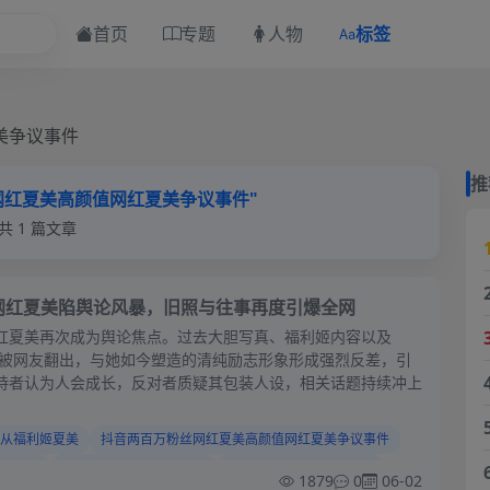
首页
专题
人物
标签
美争议事件
推
网红夏美高颜值网红夏美争议事件"
共 1 篇文章
丝网红夏美陷舆论风暴，旧照与往事再度引爆全网
红夏美再次成为舆论焦点。过去大胆写真、福利姬内容以及
事件被网友翻出，与她如今塑造的清纯励志形象形成强烈反差，引
持者认为人会成长，反对者质疑其包装人设，相关话题持续冲上
从福利姬夏美
抖音两百万粉丝网红夏美高颜值网红夏美争议事件
发热议
夏美人设反差遭网友质疑
抖音美女网红夏美黑历史
1879
0
06-02