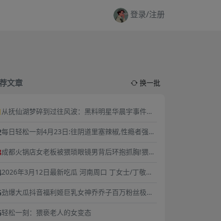
登录/注册
荐文章
换一批
1
从抚仙湖梦碎到过往风波：黑料明星华晨宇事件复
盘，流量与责任的双重必修课
2
每日轻松一刻4月23日:往阴道里塞辣椒,性瘾者强奸
外卖小哥.
3
成都火锅店女老板被猥琐眼镜男背后环抱抓胸!猥琐
男谎称捧女主当网红,10分钟3次骚扰,被女老板一巴
4
2026年3月12日最新吃瓜 河南周口 丁女士/丁敬芝
掌扇飞眼镜！
称 她14岁时被逼婚后遭到强奸 年仅15岁的她在绝
5
劲爆大瓜抖音福利姬巨乳女神乔乔子百万粉丝极品
望中生下了孩子 长期SM暴力虐待囚禁
尤物身材纤细巨乳傲人最新一对一高价付费福利兄
6
轻松一刻：猥亵老人的女变态
弟们快来感受榜一大哥的快乐体验