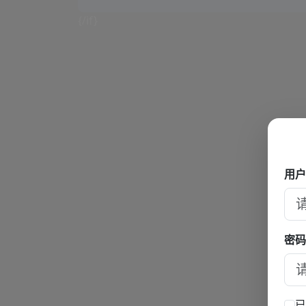
夏美塞班岛事件再被
{/if}
用户
密码