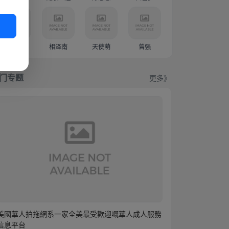
新有菜
相泽南
天使萌
曾强
门专题
更多》
美國華人拍拖網系一家全美最受歡迎嘅華人成人服務
信息平台