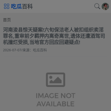
吃瓜
百科
首页
河南浚县惊天疑案!六旬保洁老人被扣组织卖淫
罪名,重审前夕羁押内离奇离世,遗体还遭酒驾司
机撞烂受损,当地官方回应回避疑点!
2026-07-07
/
来源：吃瓜百科