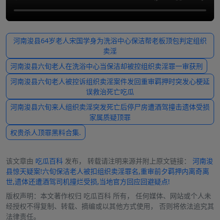
河南浚县64岁老人宋国学身为洗浴中心保洁帮老板顶包判定组织
卖淫
河南浚县六旬老人在洗浴中心当保洁却被控组织卖淫罪一审获刑
河南浚县六旬老人被控诉组织卖淫案件发回重审羁押时突发心梗延
误救治死亡吃瓜
河南浚县六旬来人组织卖淫突发死亡后停尸房遭酒驾撞击遗体受损
家属质疑顶罪
权贵杀人顶罪黑料合集.
该文章由
吃瓜百科
发布， 转载请注明来源并附上原文链接：
河南浚
县惊天疑案!六旬保洁老人被扣组织卖淫罪名,重审前夕羁押内离奇离
世,遗体还遭酒驾司机撞烂受损,当地官方回应回避疑点!
版权声明：本文著作权归
吃瓜百科
所有， 任何媒体、网站或个人未
经授权不得复制、转载、摘编或以其他方式使用， 否则将依法追究其
法律责任。