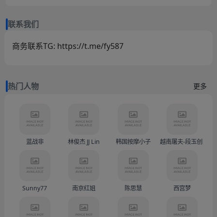
联系我们
商务联系TG: https://t.me/fy587
热门人物
更多
蓝战非
林俊杰 JJ Lin
韩国按摩小子
越南屠夫-段玉创（Doàn
Sunny77
南京红姐
陈思慧
西宫梦