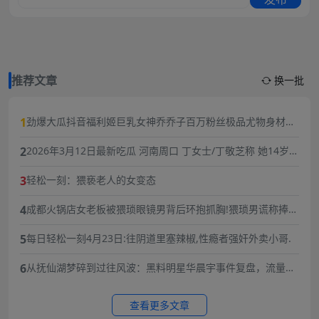
推荐文章
换一批
1
劲爆大瓜抖音福利姬巨乳女神乔乔子百万粉丝极品尤物身材纤
细巨乳傲人最新一对一高价付费福利兄弟们快来感受榜一大哥
2
2026年3月12日最新吃瓜 河南周口 丁女士/丁敬芝称 她14岁时
的快乐体验
被逼婚后遭到强奸 年仅15岁的她在绝望中生下了孩子 长期SM
3
轻松一刻：猥亵老人的女变态
暴力虐待囚禁
4
成都火锅店女老板被猥琐眼镜男背后环抱抓胸!猥琐男谎称捧女
主当网红,10分钟3次骚扰,被女老板一巴掌扇飞眼镜！
5
每日轻松一刻4月23日:往阴道里塞辣椒,性瘾者强奸外卖小哥.
6
从抚仙湖梦碎到过往风波：黑料明星华晨宇事件复盘，流量与
责任的双重必修课
查看更多文章