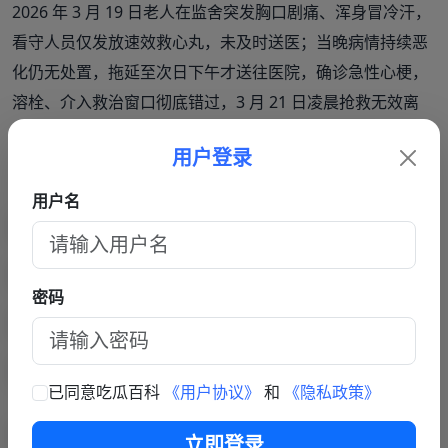
2026 年 3 月 19 日老人在监舍突发胸口剧痛、浑身冒冷汗，
看守人员仅发放速效救心丸，未及时送医；当晚病情持续恶
化仍无处置，拖延至次日下午才送往医院，确诊急性心梗，
溶栓、介入救治窗口彻底错过，3 月 21 日凌晨抢救无效离
世，家属认定延误救治直接造成死亡。
用户登录
老人离世第八天深夜，存放遗体的简易停尸房遭酒驾车辆冲
用户名
撞，彩钢房墙体坍塌、冰棺破损，遗体遭到二次损毁。事发
后家属心生诸多疑虑，认为时间点太过巧合，要求彻查车祸
是否存在人为因素，可相关调查未有清晰结论
密码
[说辞前后矛盾，回避核心疑点]
面对全网热议，浚县当地作出回应，仅称老人并非在看守所
已同意吃瓜百科
《用户协议》
和
《隐私政策》
内死亡、相关事件同步调查，未公示完整救治记录、完整卷
宗证据，对顶罪质疑、延误送医、车祸巧合三大核心问题一
立即登录