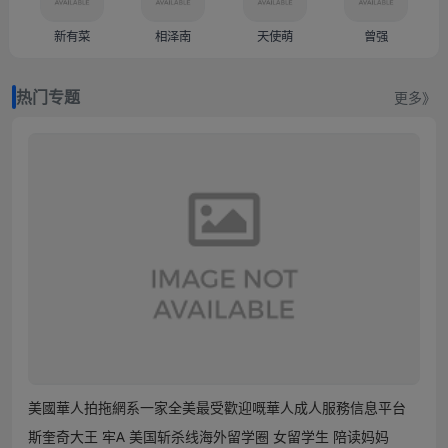
新有菜
相泽南
天使萌
曾强
热门专题
更多》
美國華人拍拖網系一家全美最受歡迎嘅華人成人服務信息平台
斯奎奇大王 牢A 美国斩杀线海外留学圈 女留学生 陪读妈妈