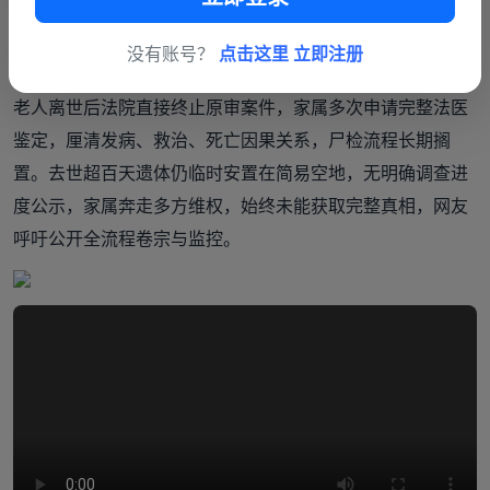
笔带过，无详实调查说明，含糊答复无法打消公众与家属的
没有账号？
点击这里 立即注册
质疑。
老人离世后法院直接终止原审案件，家属多次申请完整法医
鉴定，厘清发病、救治、死亡因果关系，尸检流程长期搁
置。去世超百天遗体仍临时安置在简易空地，无明确调查进
度公示，家属奔走多方维权，始终未能获取完整真相，网友
呼吁公开全流程卷宗与监控。