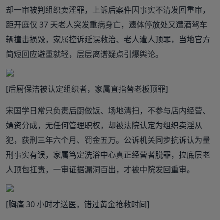
却一审被判组织卖淫罪，上诉后案件因事实不清发回重审，
距开庭仅 37 天老人突发重病身亡，遗体停放处又遭酒驾车
辆撞击损毁，家属控诉延误救治、老人遭人顶罪，当地官方
简短回应避重就轻，层层离谱疑点引爆舆论。
[后厨保洁被认定组织者，家属直指替老板顶罪]
宋国学日常只负责后厨做饭、场地清扫，不参与店内经营、
嫖资分成，无任何管理职权，却被法院认定为组织卖淫从
犯，获刑三年六个月、罚金五万。公诉机关同步抗诉认为量
刑事实有误，家属笃定洗浴中心真正经营者脱罪，拉底层老
人顶包扛责，一审证据漏洞百出，才被中院发回重审。
[胸痛 30 小时才送医，错过黄金抢救时间]