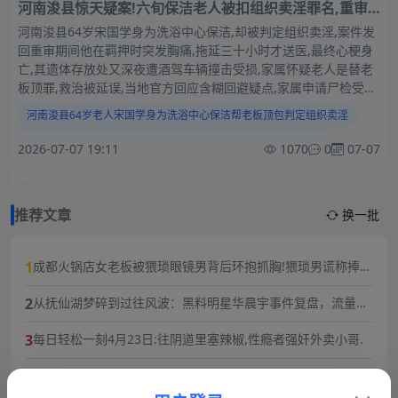
河南浚县惊天疑案!六旬保洁老人被扣组织卖淫罪名,重审
前夕羁押内离奇离世,遗体还遭酒驾司机撞烂受损,当地官
河南浚县64岁宋国学身为洗浴中心保洁,却被判定组织卖淫,案件发
方回应回避疑点!
回重审期间他在羁押时突发胸痛,拖延三十小时才送医,最终心梗身
亡,其遗体存放处又深夜遭酒驾车辆撞击受损,家属怀疑老人是替老
板顶罪,救治被延误,当地官方回应含糊回避疑点,家属申请尸检受阻,
维权困难重重.
河南浚县64岁老人宋国学身为洗浴中心保洁帮老板顶包判定组织卖淫
河南浚县六旬老人在洗浴中心当保洁却被控组织卖淫罪一审获刑
2026-07-07 19:11
1070
0
07-07
河南浚县六旬老人被控诉组织卖淫案件发回重审羁押时突发心梗延误救治死亡
{/if}
河南浚县六旬来人组织卖淫突发死亡后停尸房遭酒驾撞击遗体受损家属质疑顶
权贵杀人顶罪黑料合集.
推荐文章
换一批
1
成都火锅店女老板被猥琐眼镜男背后环抱抓胸!猥琐男谎称捧女
主当网红,10分钟3次骚扰,被女老板一巴掌扇飞眼镜！
2
从抚仙湖梦碎到过往风波：黑料明星华晨宇事件复盘，流量与
责任的双重必修课
3
每日轻松一刻4月23日:往阴道里塞辣椒,性瘾者强奸外卖小哥.
4
劲爆大瓜抖音福利姬巨乳女神乔乔子百万粉丝极品尤物身材纤
细巨乳傲人最新一对一高价付费福利兄弟们快来感受榜一大哥