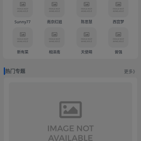
Sunny77
南京红姐
陈思慧
西宫梦
新有菜
相泽南
天使萌
曾强
热门专题
更多》