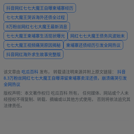
抖音网红七七大魔王自曝柬埔寨经历
七七大魔王哭诉海外还债全过程
8万粉丝网红七七大魔王最新消息
七七大魔王柬埔寨生活现状曝光
网红七七大魔王债务风波始末
七七大魔王视频痛哭原因揭秘
柬埔寨还债经历引发全网热议
抖音网红海外求生故事完整版
该文章由
吃瓜百科
发布， 转载请注明来源并附上原文链接：
抖音
8.3万粉丝网红七七大魔王自曝滞留柬埔寨卖淫还债，崩溃痛哭引发
全网热议
版权声明：本文著作权归
吃瓜百科
所有， 任何媒体、网站或个人未
经授权不得复制、转载、摘编或以其他方式使用， 否则将依法追究其
法律责任。