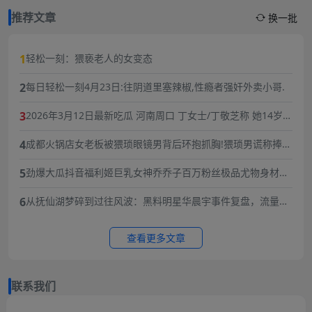
推荐文章
换一批
1
轻松一刻：猥亵老人的女变态
2
每日轻松一刻4月23日:往阴道里塞辣椒,性瘾者强奸外卖小哥.
3
2026年3月12日最新吃瓜 河南周口 丁女士/丁敬芝称 她14岁时
被逼婚后遭到强奸 年仅15岁的她在绝望中生下了孩子 长期SM
4
成都火锅店女老板被猥琐眼镜男背后环抱抓胸!猥琐男谎称捧女
暴力虐待囚禁
主当网红,10分钟3次骚扰,被女老板一巴掌扇飞眼镜！
5
劲爆大瓜抖音福利姬巨乳女神乔乔子百万粉丝极品尤物身材纤
细巨乳傲人最新一对一高价付费福利兄弟们快来感受榜一大哥
6
从抚仙湖梦碎到过往风波：黑料明星华晨宇事件复盘，流量与
的快乐体验
责任的双重必修课
查看更多文章
联系我们