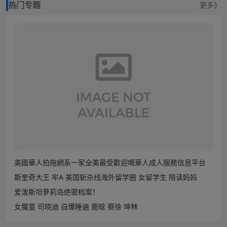
热门专题
更多》
美國華人拍拖網系一家全美最受歡迎嘅華人成人服務信息平台
斯奎奇大王 牢A 美国斩杀线海外留学圈 女留学生 陪读妈妈
爱泼斯坦萝莉岛绝密档案！
女魔童 司晓迪 自爆睡遍 鹿晗 蔡徐 坤林