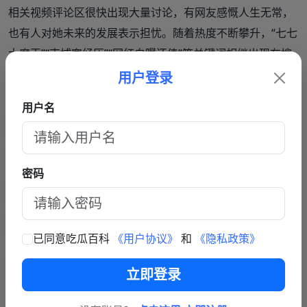
相关视频评论区很快出现大量讨论，有网友感慨人生无常，
也有人对她未来的发展表示担忧。随着热度不断攀升，“七七
大魔王”“柬埔寨经历”“网红自曝还债”等关键词相继出现在搜
索页面，不少网友开始寻找更多相关内容，希望了解事情背
用户登录
后的真实情况。
用户名
不过截至目前，网络上流传的大部分内容主要来自其个人账
号发布的视频和网友转载信息，关于债务来源、具体经历以
密码
及后续规划等细节，外界仍无法完全核实。随着事件持续发
酵，关于生存压力、网络网红现状以及海外打工经历等话题
也被再次推上舆论焦点。
已同意吃瓜百科
《用户协议》
和
《隐私政策》
立即登录