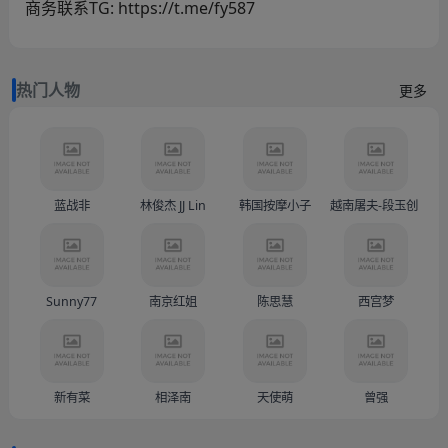
商务联系TG: https://t.me/fy587
热门人物
更多
蓝战非
林俊杰 JJ Lin
韩国按摩小子
越南屠夫-段玉创（Doàn
Sunny77
南京红姐
陈思慧
西宫梦
新有菜
相泽南
天使萌
曾强