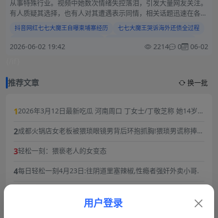
从事特殊行业。视频中她数次情绪失控落泪，引发大量网友关注。
有人质疑其选择，也有人对其遭遇表示同情，相关话题迅速在各大
社交平台传播发酵。
抖音网红七七大魔王自曝柬埔寨经历
七七大魔王哭诉海外还债全过程
8万粉丝网红七七大魔王最新消息
七七大魔王柬埔寨生活现状曝光
2026-06-02 19:42
2214
0
06-02
网红七七大魔王债务风波始末
七七大魔王视频痛哭原因揭秘
{/if}
柬埔寨还债经历引发全网热议
抖音网红海外求生故事完整版
推荐文章
换一批
1
2026年3月12日最新吃瓜 河南周口 丁女士/丁敬芝称 她14岁时
被逼婚后遭到强奸 年仅15岁的她在绝望中生下了孩子 长期SM
2
成都火锅店女老板被猥琐眼镜男背后环抱抓胸!猥琐男谎称捧女
暴力虐待囚禁
主当网红,10分钟3次骚扰,被女老板一巴掌扇飞眼镜！
3
轻松一刻：猥亵老人的女变态
4
每日轻松一刻4月23日:往阴道里塞辣椒,性瘾者强奸外卖小哥.
5
劲爆大瓜抖音福利姬巨乳女神乔乔子百万粉丝极品尤物身材纤
细巨乳傲人最新一对一高价付费福利兄弟们快来感受榜一大哥
用户登录
6
从抚仙湖梦碎到过往风波：黑料明星华晨宇事件复盘，流量与
的快乐体验