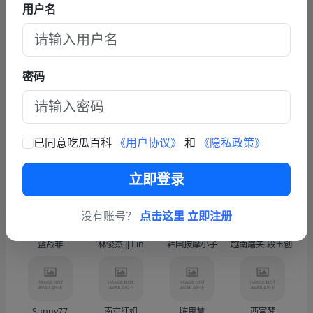
责任的双重必修课
用户名
查看更多文章
联系我们
密码
商务联系TG: https://t.me/fy587
已同意吃瓜百科
《用户协议》
和
《隐私政策》
热门人物
更多
立即登录
没有账号？
点击这里 立即注册
蓝战非
林俊杰 JJ Lin
韩国按摩小子
越南屠夫-段玉创（Doàn
Sunny77
南京红姐
陈思慧
西宫梦