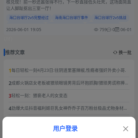
核兑现！前一秒还嚣张得不行，下一秒直接低头社死，这场面简直
让人脚趾抠出三室一厅！
海口台球厅2v5完整经过
海南海口台球厅事件
海口台球厅2v5挑战
台球厅女生挑衅男生
海口台球厅争议视频
台球厅脱裤子事件
2026-06-01 19:05
759
0
06-01
海南台球厅热议现场
海口台球厅围观视频
{/if}
推荐文章
换一批
1
每日轻松一刻4月23日:往阴道里塞辣椒,性瘾者强奸外卖小哥.
2
成都火锅店女老板被猥琐眼镜男背后环抱抓胸!猥琐男谎称捧女
主当网红,10分钟3次骚扰,被女老板一巴掌扇飞眼镜！
3
轻松一刻：猥亵老人的女变态
4
劲爆大瓜抖音福利姬巨乳女神乔乔子百万粉丝极品尤物身材纤
细巨乳傲人最新一对一高价付费福利兄弟们快来感受榜一大哥
5
从抚仙湖梦碎到过往风波：黑料明星华晨宇事件复盘，流量与
的快乐体验
责任的双重必修课
用户登录
6
2026年3月12日最新吃瓜 河南周口 丁女士/丁敬芝称 她14岁时