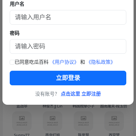
被逼婚后遭到强奸 年仅15岁的她在绝望中生下了孩子 长期SM
用户名
暴力虐待囚禁
查看更多文章
联系我们
密码
商务联系TG: https://t.me/fy587
已同意吃瓜百科
《用户协议》
和
《隐私政策》
热门人物
更多
立即登录
没有账号？
点击这里 立即注册
蓝战非
林俊杰 JJ Lin
韩国按摩小子
越南屠夫-段玉创（Doàn
Sunny77
南京红姐
陈思慧
西宫梦