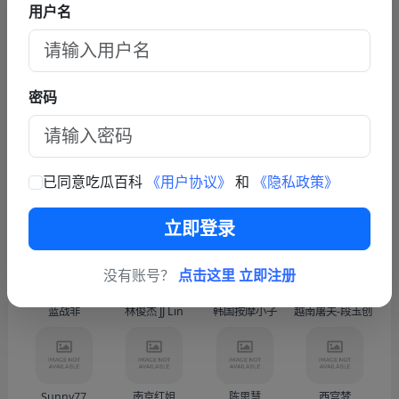
主当网红,10分钟3次骚扰,被女老板一巴掌扇飞眼镜！
用户名
查看更多文章
联系我们
密码
商务联系TG: https://t.me/fy587
已同意吃瓜百科
《用户协议》
和
《隐私政策》
热门人物
更多
立即登录
没有账号？
点击这里 立即注册
蓝战非
林俊杰 JJ Lin
韩国按摩小子
越南屠夫-段玉创（Doàn
Sunny77
南京红姐
陈思慧
西宫梦