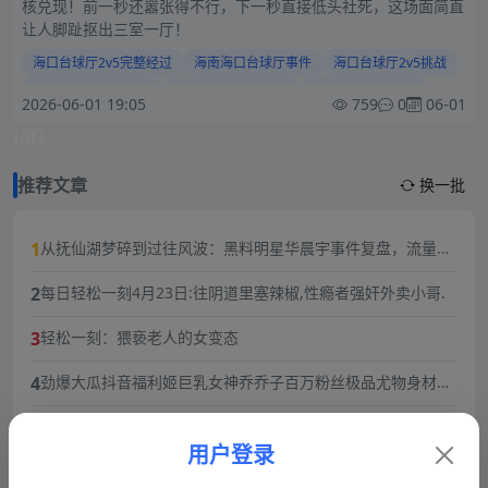
核兑现！前一秒还嚣张得不行，下一秒直接低头社死，这场面简直
让人脚趾抠出三室一厅！
海口台球厅2v5完整经过
海南海口台球厅事件
海口台球厅2v5挑战
台球厅女生挑衅男生
海口台球厅争议视频
台球厅脱裤子事件
2026-06-01 19:05
759
0
06-01
海南台球厅热议现场
海口台球厅围观视频
{/if}
推荐文章
换一批
1
从抚仙湖梦碎到过往风波：黑料明星华晨宇事件复盘，流量与
责任的双重必修课
2
每日轻松一刻4月23日:往阴道里塞辣椒,性瘾者强奸外卖小哥.
3
轻松一刻：猥亵老人的女变态
4
劲爆大瓜抖音福利姬巨乳女神乔乔子百万粉丝极品尤物身材纤
细巨乳傲人最新一对一高价付费福利兄弟们快来感受榜一大哥
5
2026年3月12日最新吃瓜 河南周口 丁女士/丁敬芝称 她14岁时
的快乐体验
被逼婚后遭到强奸 年仅15岁的她在绝望中生下了孩子 长期SM
用户登录
6
成都火锅店女老板被猥琐眼镜男背后环抱抓胸!猥琐男谎称捧女
暴力虐待囚禁