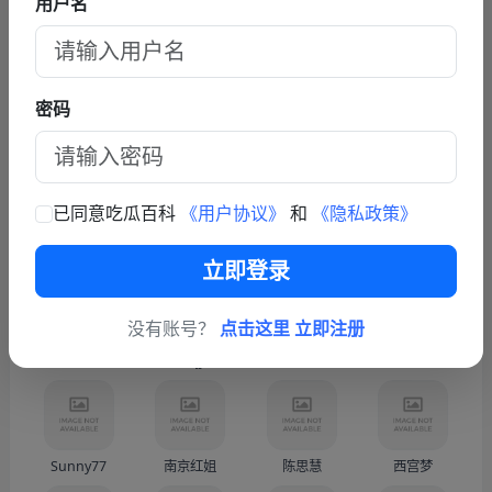
用户名
查看更多文章
联系我们
密码
商务联系TG: https://t.me/fy587
已同意吃瓜百科
《用户协议》
和
《隐私政策》
热门人物
更多
立即登录
没有账号？
点击这里 立即注册
蓝战非
林俊杰 JJ Lin
韩国按摩小子
越南屠夫-段玉创（Doàn
Sunny77
南京红姐
陈思慧
西宫梦