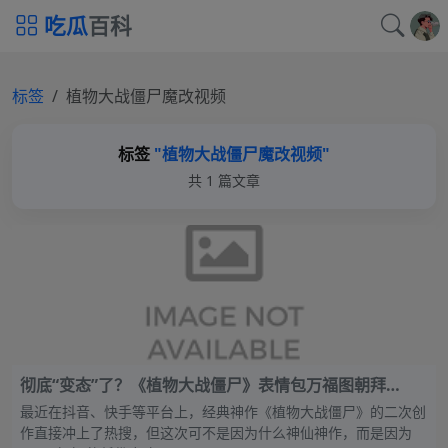
吃瓜
百科
标签
植物大战僵尸魔改视频
标签
"植物大战僵尸魔改视频"
共 1 篇文章
彻底“变态”了？《植物大战僵尸》表情包万福图朝拜
waneczka228神秘画师猎奇模组惊动全网，植物们集体
最近在抖音、快手等平台上，经典神作《植物大战僵尸》的二次创
长“成人特征”
作直接冲上了热搜，但这次可不是因为什么神仙神作，而是因为