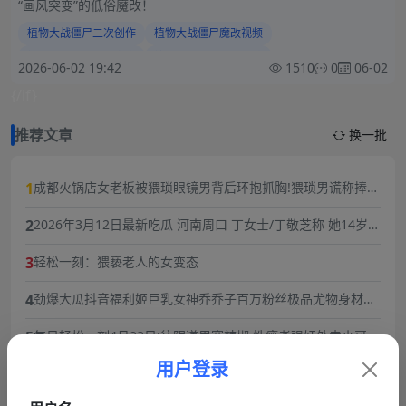
“画风突变”的低俗魔改！
植物大战僵尸二次创作
植物大战僵尸魔改视频
植物大战僵尸画风突变
植物大战僵尸低俗改编
2026-06-02 19:42
1510
0
06-02
植物大战僵尸抖音热搜
植物大战僵尸快手热门
{/if}
植物大战僵尸同人翻车
植物大战僵尸二创争议
植物大战僵尸网络魔改
植物大战僵尸热搜事件
推荐文章
换一批
1
成都火锅店女老板被猥琐眼镜男背后环抱抓胸!猥琐男谎称捧女
主当网红,10分钟3次骚扰,被女老板一巴掌扇飞眼镜！
2
2026年3月12日最新吃瓜 河南周口 丁女士/丁敬芝称 她14岁时
被逼婚后遭到强奸 年仅15岁的她在绝望中生下了孩子 长期SM
3
轻松一刻：猥亵老人的女变态
暴力虐待囚禁
4
劲爆大瓜抖音福利姬巨乳女神乔乔子百万粉丝极品尤物身材纤
细巨乳傲人最新一对一高价付费福利兄弟们快来感受榜一大哥
5
每日轻松一刻4月23日:往阴道里塞辣椒,性瘾者强奸外卖小哥.
的快乐体验
用户登录
6
从抚仙湖梦碎到过往风波：黑料明星华晨宇事件复盘，流量与
责任的双重必修课