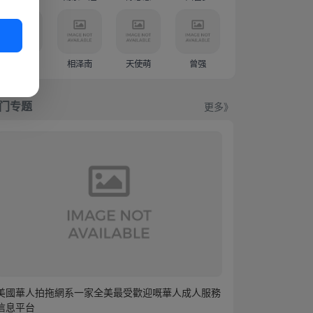
新有菜
相泽南
天使萌
曾强
门专题
更多》
美國華人拍拖網系一家全美最受歡迎嘅華人成人服務
信息平台