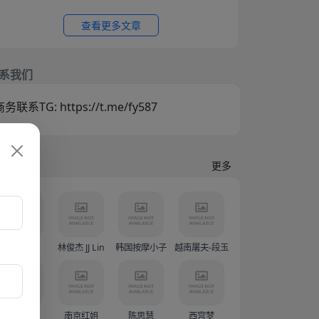
称 她14岁时被逼婚后遭到强奸 年仅15岁的她在绝
望中生下了孩子 长期SM暴力虐待囚禁
查看更多文章
系我们
务联系TG: https://t.me/fy587
门人物
更多
蓝战非
林俊杰 JJ Lin
韩国按摩小子
越南屠夫-段玉创（Doàn Văn Sáng）
Sunny77
南京红姐
陈思慧
西宫梦