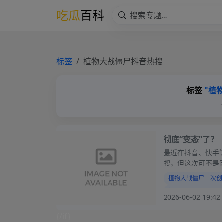
吃瓜
百科
标签
植物大战僵尸抖音热搜
标签
"植
彻底“变态”了？
秘画师猎奇模组
最近在抖音、快手
搜，但这次可不是
植物大战僵尸二次创
植物大战僵尸低俗改
2026-06-02 19:42
植物大战僵尸同人翻
{/if}
植物大战僵尸热搜事