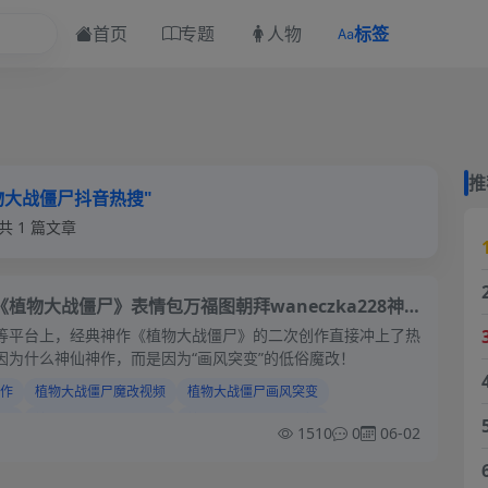
首页
专题
人物
标签
推
物大战僵尸抖音热搜"
共 1 篇文章
《植物大战僵尸》表情包万福图朝拜waneczka228神
惊动全网，植物们集体长“成人特征”
等平台上，经典神作《植物大战僵尸》的二次创作直接冲上了热
因为什么神仙神作，而是因为“画风突变”的低俗魔改！
作
植物大战僵尸魔改视频
植物大战僵尸画风突变
编
植物大战僵尸抖音热搜
植物大战僵尸快手热门
1510
0
06-02
车
植物大战僵尸二创争议
植物大战僵尸网络魔改
件