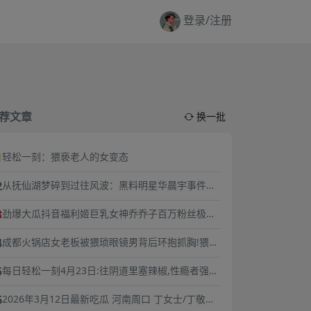
登录/注册
荐文章
换一批
1
轻松一刻：猥亵老人的女变态
2
从抚仙湖梦碎到过往风波：黑料明星华晨宇事件复
盘，流量与责任的双重必修课
3
劲爆大瓜抖音福利姬巨乳女神乔乔子百万粉丝极品
尤物身材纤细巨乳傲人最新一对一高价付费福利兄
4
成都火锅店女老板被猥琐眼镜男背后环抱抓胸!猥琐
弟们快来感受榜一大哥的快乐体验
男谎称捧女主当网红,10分钟3次骚扰,被女老板一巴
5
每日轻松一刻4月23日:往阴道里塞辣椒,性瘾者强奸
掌扇飞眼镜！
外卖小哥.
6
2026年3月12日最新吃瓜 河南周口 丁女士/丁敬芝