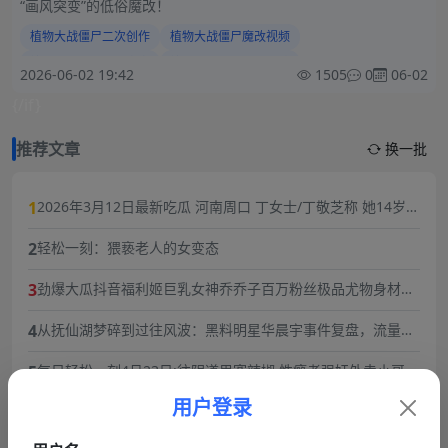
“画风突变”的低俗魔改！
植物大战僵尸二次创作
植物大战僵尸魔改视频
植物大战僵尸画风突变
植物大战僵尸低俗改编
2026-06-02 19:42
1505
0
06-02
植物大战僵尸抖音热搜
植物大战僵尸快手热门
{/if}
植物大战僵尸同人翻车
植物大战僵尸二创争议
植物大战僵尸网络魔改
植物大战僵尸热搜事件
推荐文章
换一批
1
2026年3月12日最新吃瓜 河南周口 丁女士/丁敬芝称 她14岁时
被逼婚后遭到强奸 年仅15岁的她在绝望中生下了孩子 长期SM
2
轻松一刻：猥亵老人的女变态
暴力虐待囚禁
3
劲爆大瓜抖音福利姬巨乳女神乔乔子百万粉丝极品尤物身材纤
细巨乳傲人最新一对一高价付费福利兄弟们快来感受榜一大哥
4
从抚仙湖梦碎到过往风波：黑料明星华晨宇事件复盘，流量与
的快乐体验
责任的双重必修课
5
每日轻松一刻4月23日:往阴道里塞辣椒,性瘾者强奸外卖小哥.
用户登录
6
成都火锅店女老板被猥琐眼镜男背后环抱抓胸!猥琐男谎称捧女
主当网红,10分钟3次骚扰,被女老板一巴掌扇飞眼镜！