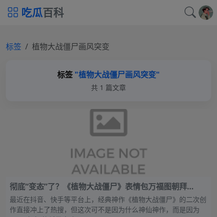
吃瓜
百科
标签
植物大战僵尸画风突变
标签
"植物大战僵尸画风突变"
共 1 篇文章
彻底“变态”了？《植物大战僵尸》表情包万福图朝拜
waneczka228神秘画师猎奇模组惊动全网，植物们集体
最近在抖音、快手等平台上，经典神作《植物大战僵尸》的二次创
长“成人特征”
作直接冲上了热搜，但这次可不是因为什么神仙神作，而是因为