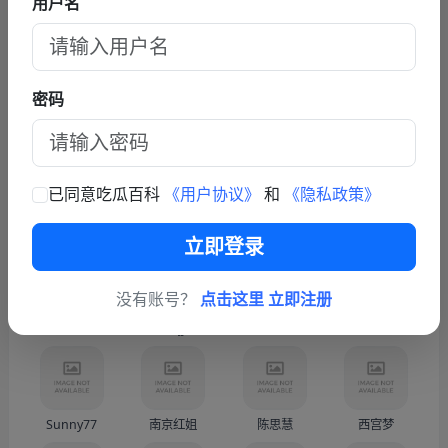
用户名
查看更多文章
联系我们
密码
商务联系TG: https://t.me/fy587
已同意吃瓜百科
《用户协议》
和
《隐私政策》
热门人物
更多
立即登录
没有账号？
点击这里 立即注册
蓝战非
林俊杰 JJ Lin
韩国按摩小子
越南屠夫-段玉创（Doàn
Sunny77
南京红姐
陈思慧
西宫梦